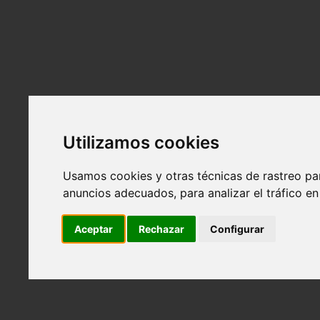
Alquiler
Atrás
El espacio
Tarifas y bonos
Alquiler para eventos
Equipamiento
Localización
Utilizamos cookies
Servicios
Atrás
Usamos cookies y otras técnicas de rastreo pa
Contenido visual para marcas
anuncios adecuados, para analizar el tráfico e
Photo Book, polaroids y videotapes para model
Retratos profesionales para empresas y empre
Aceptar
Rechazar
Configurar
Servicios personalizados
Reservas
Contacto