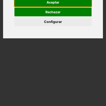
Aceptar
Contacto
Rechazar
Configurar
Instagram
¿Qué buscas?
No results
INICIO
ALQUILER
TARIFAS Y BONOS
Tarifas y bonos