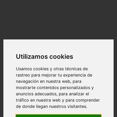
Alquiler
Atrás
El espacio
Tarifas y bonos
Alquiler para eventos
Equipamiento
Localización
Servicios
Utilizamos cookies
Atrás
Usamos cookies y otras técnicas de
Contenido visual para marcas
rastreo para mejorar tu experiencia de
Photo Book, polaroids y videotapes para
navegación en nuestra web, para
modelos y actores
mostrarte contenidos personalizados y
Retratos profesionales para empresas y
anuncios adecuados, para analizar el
emprendedores
tráfico en nuestra web y para comprender
Servicios personalizados
de donde llegan nuestros visitantes.
Reservas