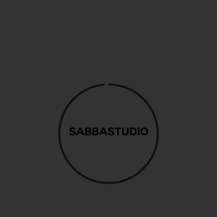
Pack Esencial
250€ / mes
20h mensuales. Ideal para creadores y
sesiones cortas o preproducción.
(Precio equivalente: 12,50€/h)
Pack Profesional
360€ / mes
40h mensuales. Plan equilibrado para
freelance con flujo constante.
(Precio equivalente: 9,00€/h)