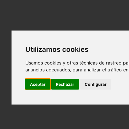
Alquiler
Atrás
El espacio
Tarifas y bonos
Alquiler para eventos
Equipamiento
Utilizamos cookies
Localización
Servicios
Usamos cookies y otras técnicas de rastreo pa
Atrás
anuncios adecuados, para analizar el tráfico e
Contenido visual para marcas
Photo Book, polaroids y videotapes para model
Aceptar
Rechazar
Configurar
Retratos profesionales para empresas y empre
Servicios personalizados
Reservas
Contacto