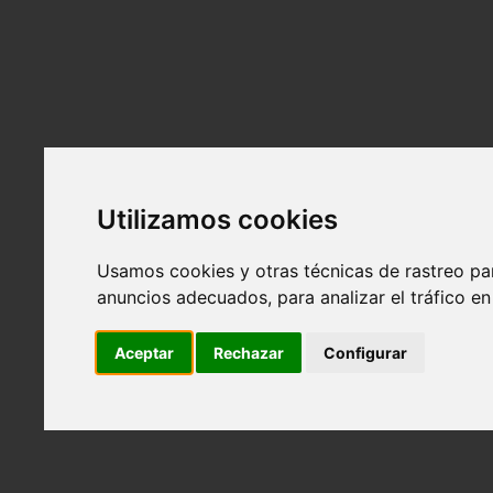
Alquiler
Atrás
El espacio
Tarifas y bonos
Alquiler para eventos
Equipamiento
Localización
Utilizamos cookies
Servicios
Atrás
Usamos cookies y otras técnicas de rastreo pa
Contenido visual para marcas
anuncios adecuados, para analizar el tráfico e
Photo Book, polaroids y videotapes para model
Retratos profesionales para empresas y empre
Aceptar
Rechazar
Configurar
Servicios personalizados
Reservas
Contacto