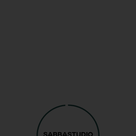
estras instalaciones están adaptadas para ser
ac
as con
movilidad reducida
, incluyendo
baños 
 sin barreras
.
vas y cancelaciones
ómo puedo reservar el estudio?
servas se pueden realizar a través de nuestra p
as
. También puedes contactarnos por correo ele
sabbastudio.com
, por
WhatsApp
o llamando a
enderá Lucía).
uál es la política de cancelación?