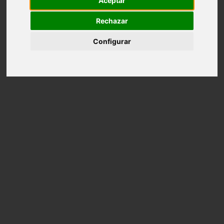
Aceptar
Contacto
Rechazar
Configurar
Instagram
¿Qué buscas?
No results
INICIO
LEGAL
TÉRMINOS Y CONDICIONES
Términos y condiciones