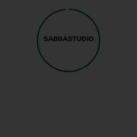
Máximo de 3 reservas activas a futuro
de forma simultánea.
Sujeto a disponibilidad y convivencia
razonable para garantizar el acceso
equitativo.
2.3 Bonos de horas flexibles
El bono de 30 horas incluye el uso de
todo el material
del estudio sin coste
adicional.
Validez de 6 meses (180 días
naturales) desde la compra.
Reserva mínima de 2 horas
consecutivas.