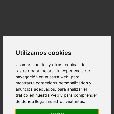
Alquiler
Atrás
El espacio
Tarifas y bonos
Alquiler para eventos
Equipamiento
Localización
Utilizamos cookies
Servicios
Atrás
Usamos cookies y otras técnicas de
Contenido visual para marcas
rastreo para mejorar tu experiencia de
Photo Book, polaroids y videotapes para
navegación en nuestra web, para
modelos y actores
mostrarte contenidos personalizados y
Retratos profesionales para empresas y
anuncios adecuados, para analizar el
tráfico en nuestra web y para comprender
emprendedores
de donde llegan nuestros visitantes.
Servicios personalizados
Reservas