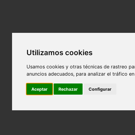
Alquiler
Atrás
El espacio
Tarifas y bonos
Alquiler para eventos
Equipamiento
Utilizamos cookies
Localización
Servicios
Usamos cookies y otras técnicas de rastreo pa
Atrás
anuncios adecuados, para analizar el tráfico e
Contenido visual para marcas
Photo Book, polaroids y videotapes para model
Aceptar
Rechazar
Configurar
Retratos profesionales para empresas y empre
Servicios personalizados
Reservas
Contacto