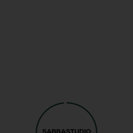
uiler del estudio
ye un pack básico de iluminación y soportes par
ipamiento incluido está listo para trabajar desd
lable
40 cm)