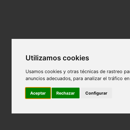
Alquiler
Atrás
El espacio
Tarifas y bonos
Alquiler para eventos
Equipamiento
Localización
Utilizamos cookies
Servicios
Atrás
Usamos cookies y otras técnicas de rastreo pa
Contenido visual para marcas
anuncios adecuados, para analizar el tráfico e
Photo Book, polaroids y videotapes para model
Retratos profesionales para empresas y empre
Aceptar
Rechazar
Configurar
Servicios personalizados
Reservas
Contacto