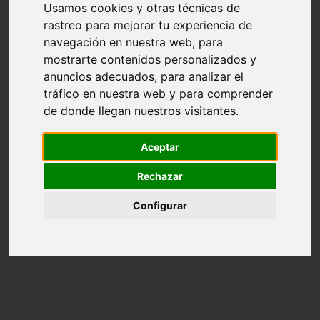
Usamos cookies y otras técnicas de
Contacto
rastreo para mejorar tu experiencia de
navegación en nuestra web, para
mostrarte contenidos personalizados y
Instagram
anuncios adecuados, para analizar el
tráfico en nuestra web y para comprender
de donde llegan nuestros visitantes.
¿Qué buscas?
Aceptar
No results
Rechazar
Configurar
El estudio
Un espacio para compartir, conocer, aprender y
explorar, un punto de encuentro donde podrás